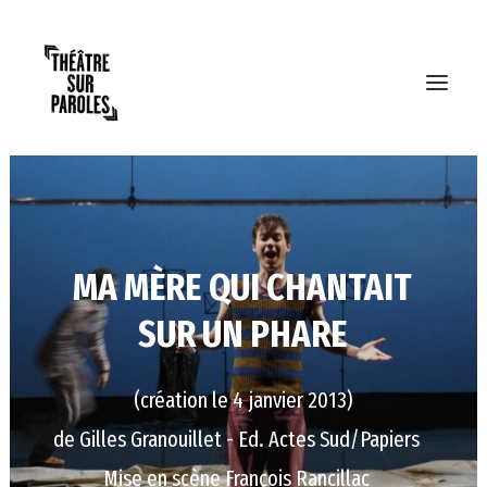
MA
MÈRE
QUI
CHANTAIT
SUR
UN
PHARE
(création
le
4
janvier
2013)
de Gilles Granouillet - Ed.
Actes
Sud/Papiers
RECHERCHE
Mise
en
scène François Rancillac