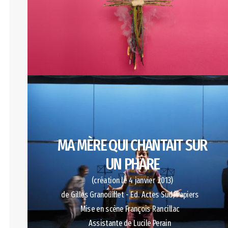
MA MÈRE QUI CHANTAIT SUR
UN PHARE
(création le 4 janvier 2013)
de Gilles Granouillet - Ed. Actes Sud/Papiers
Mise en scène François Rancillac
Assistante de Lucile Perain