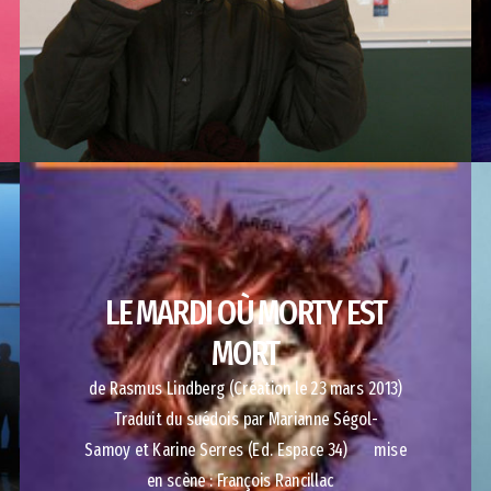
LE MARDI OÙ MORTY EST
MORT
de Rasmus Lindberg (Création le 23 mars 2013)
Traduit du suédois par Marianne Ségol-
Samoy et Karine Serres (Ed. Espace 34) mise
en scène : François Rancillac