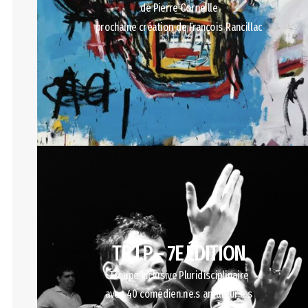
de Pierre Corneille
prochaine création de François Rancillac
TR.I.P – 7E ÉDITION
Troupe Inclusive Pluridisciplinaire
avec 40 comédien.ne.s amateur.e.s