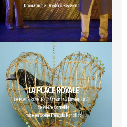
Dramaturgie : Frédéric Révérend
LA PLACE ROYALE
LA PLACE ROYALE (Création le 3 janvier 2015)
de Pierre Corneille
mise en scène François Rancillac