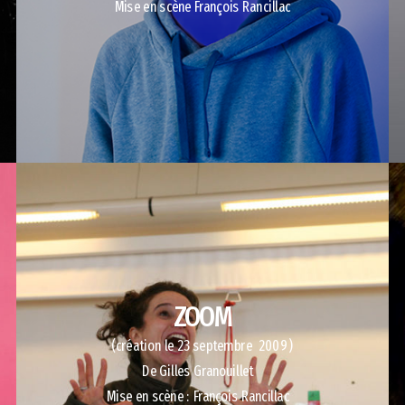
Mise en scène François Rancillac
ZOOM
(création le 23 septembre 2009 )
De Gilles Granouillet
Mise en scène : François Rancillac