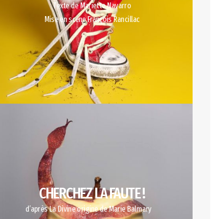
Texte de Mariette Navarro
Mise en scène François Rancillac
CHERCHEZ LA FAUTE !
d’après La Divine origine de Marie Balmary