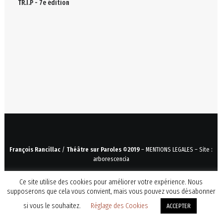
TR.I.P - 7e édition
François Rancillac
/
Théâtre sur Paroles
©2019
–
MENTIONS LEGALES
– Site :
arborescencia
Ce site utilise des cookies pour améliorer votre expérience. Nous
supposerons que cela vous convient, mais vous pouvez vous désabonner
si vous le souhaitez.
Réglage des Cookies
ACCEPTER