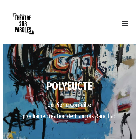
POLYEUCTE
de
Pierre
Corneille
prochaine
création
de
François
Rancillac
RECHERCHE