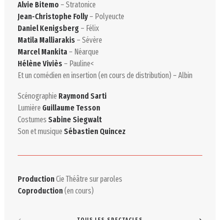
Alvie Bitemo
– Stratonice
Jean-Christophe Folly
– Polyeucte
Daniel Kenigsberg
– Félix
Matila Malliarakis
– Sévère
Marcel Mankita
– Néarque
Hélène Viviès
– Pauline<
Et un comédien en insertion (en cours de distribution) – Albin
Scénographie
Raymond Sarti
Lumière
Guillaume Tesson
Costumes
Sabine Siegwalt
Son et musique
Sébastien Quincez
Production
Cie Théâtre sur paroles
Coproduction
(en cours)
TOUS LES SPECTACLES